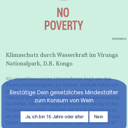
Klimaschutz durch Wasserkraft im Virunga
Nationalpark, D.R. Kongo
Als umweltbewusstes Unternehmen liegt uns das
Thema Nachhaltigkeit am Herzen. Deshalb haben wir
uns dazu entschieden in Zusammenarbeit mit
Bestätige Dein gesetzliches Mindestalter
ClimatePartner unsere 27Freunde Weine klimaneutral
zum Konsum von Wein
zu stellen. Alle Treibhaugasemissionen, die durch das
Produkt entstehen, gleichen wir durch Investition in
ein international anerkanntes Klimaschutzprojekt aus.
Ja, ich bin 16 Jahre oder älter
Nein
Daher tragen unsere Weine das Label "klimaneutral"