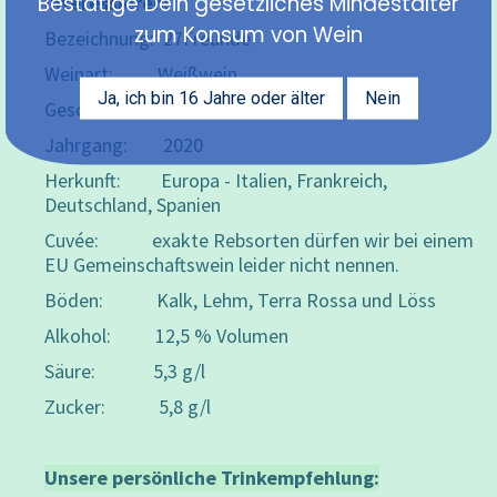
Bestätige Dein gesetzliches Mindestalter
interessieren:
zum Konsum von Wein
Bezeichnung: 27Freunde
Weinart: Weißwein
Ja, ich bin 16 Jahre oder älter
Nein
Geschmack: trocken
Jahrgang: 2020
Herkunft: Europa - Italien, Frankreich,
Deutschland, Spanien
Cuvée: exakte Rebsorten dürfen wir bei einem
EU Gemeinschaftswein leider nicht nennen.
Böden: Kalk, Lehm, Terra Rossa und Löss
Alkohol: 12,5 % Volumen
Säure: 5,3 g/l
Zucker: 5,8 g/l
Unsere persönliche Trinkempfehlung: