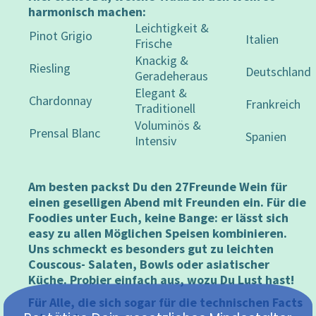
harmonisch machen:
Leichtigkeit &
Pinot Grigio
Italien
Frische
Knackig &
Riesling
Deutschland
Geradeheraus
Elegant &
Chardonnay
Frankreich
Traditionell
Voluminös &
Prensal Blanc
Spanien
Intensiv
Am besten packst Du den 27Freunde Wein für
einen geselligen Abend mit Freunden ein. Für die
Foodies unter Euch, keine Bange: er lässt sich
easy zu allen Möglichen Speisen kombinieren.
Uns schmeckt es besonders gut zu leichten
Couscous- Salaten, Bowls oder asiatischer
Küche. Probier einfach aus, wozu Du Lust hast!
Für Alle, die sich sogar für die technischen Facts